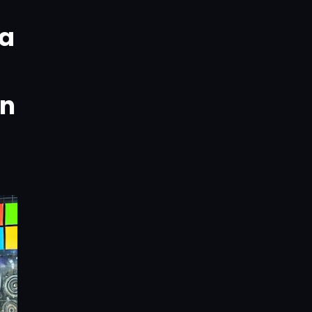
na
en