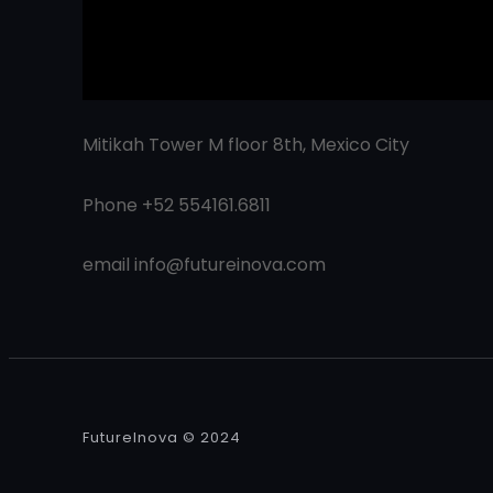
Mitikah Tower M floor 8th, Mexico City
Phone +52 554161.6811
email
info@futureinova.com
FutureInova © 2024