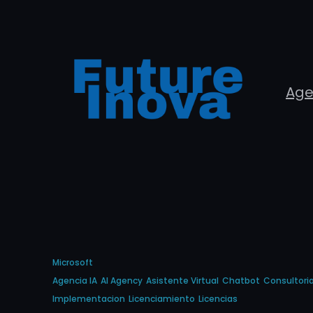
Skip
to
content
Age
Microsoft
Agencia IA
AI Agency
Asistente Virtual
Chatbot
Consultori
Implementacion
Licenciamiento
Licencias